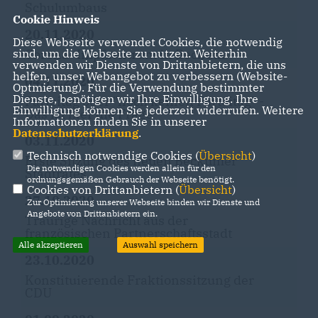
Schulumbaus
Cookie Hinweis
20.11.2020
Diese Webseite verwendet Cookies, die notwendig
sind, um die Webseite zu nutzen. Weiterhin
Corona- Impfzentrum in Beckum
verwenden wir Dienste von Drittanbietern, die uns
helfen, unser Webangebot zu verbessern (Website-
04.11.2020
Optmierung). Für die Verwendung bestimmter
Dienste, benötigen wir Ihre Einwilligung. Ihre
Parteitag oder "noch keinen Parteitag" -
Einwilligung können Sie jederzeit widerrufen. Weitere
Das ist hier die Frage
Informationen finden Sie in unserer
Datenschutzerklärung
.
03.11.2020
Technisch notwendige Cookies (
Übersicht
)
Erste Sitzung des neuen Beckumer
Die notwendigen Cookies werden allein für den
Stadtrates
ordnungsgemäßen Gebrauch der Webseite benötigt.
Cookies von Drittanbietern (
Übersicht
)
27.10.2020
Zur Optimierung unserer Webseite binden wir Dienste und
Angebote von Drittanbietern ein.
Traurige Nachricht aus der
französischen Partnerschaftsstadt
Alle akzeptieren
Auswahl speichern
23.10.2020
Konstituierende Fraktionssitzung der
CDU