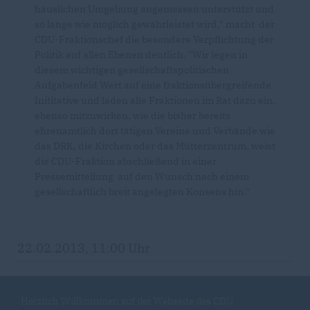
häuslichen Umgebung angemessen unterstützt und
so lange wie möglich gewährleistet wird," macht der
CDU-Fraktionschef die besondere Verpflichtung der
Politik auf allen Ebenen deutlich. "Wir legen in
diesem wichtigen gesellschaftspolitischen
Aufgabenfeld Wert auf eine fraktionsübergreifende
Inititative und laden alle Fraktionen im Rat dazu ein,
ebenso mitzuwirken, wie die bisher bereits
ehrenamtlich dort tätigen Vereine und Verbände wie
das DRK, die Kirchen oder das Mütterzentrum, weist
die CDU-Fraktion abschließend in einer
Pressemitteilung auf den Wunsch nach einem
gesellschaftlich breit angelegten Konsens hin."
22.02.2013, 11:00 Uhr
Herzlich Willkommen auf der Webseite des CDU