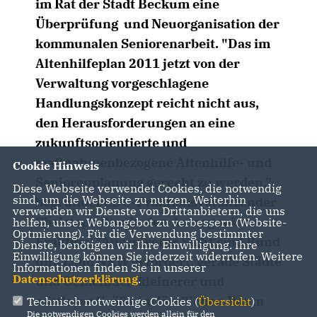
im Rat der Stadt Beckum eine
Überprüfung und Neuorganisation der
kommunalen Seniorenarbeit. "Das im
Altenhilfeplan 2011 jetzt von der
Verwaltung vorgeschlagene
Handlungskonzept reicht nicht aus,
den Herausforderungen an eine
zukunftsorientierte und
maßnahmenbezogene Altenhilfe- und
Cookie Hinweis
Seniorenplanung gerecht zu werden,"
Diese Webseite verwendet Cookies, die notwendig
sind, um die Webseite zu nutzen. Weiterhin
begründet CDU-Fraktionsvorsitzender
verwenden wir Dienste von Drittanbietern, die uns
Christoph Pundt, den Antrag seiner
helfen, unser Webangebot zu verbessern (Website-
Optmierung). Für die Verwendung bestimmter
Fraktion. "Aus unserer Sicht sind Bund
Dienste, benötigen wir Ihre Einwilligung. Ihre
Einwilligung können Sie jederzeit widerrufen. Weitere
und Land NRW gefordert, gerade Städte
Informationen finden Sie in unserer
Datenschutzerklärung
.
und Gemeinden kleinerer und
mittlerer Größe im ländlichen Raum
Technisch notwendige Cookies (
Übersicht
)
Die notwendigen Cookies werden allein für den