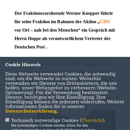
Der Fraktionsvorsitzende Werner Knepper führte
für seine Fraktion im Rahmen der Aktion
CDU
vor Ort – nah bei den Menschen“ ein Gespräch mit
Herrn Hoppe als verantwortlichem Vertreter der
Deutschen Post .
In diesem Gespräch erklärte Herr Hoppe, dass die
Cookie Hinweis
Konzernleitung unabdingbar beschlossen hat, alle
Diese Webseite verwendet Cookies, die notwendig
sind, um die Webseite zu nutzen. Weiterhin
noch vorhandenen ca. 600 Postfilialen aufzugeben
verwenden wir Dienste von Drittanbietern, die uns
helfen, unser Webangebot zu verbessern (Website-
und die Geschäfte künftig in Partnerfilialen
Optmierung). Für die Verwendung bestimmter
Dienste, benötigen wir Ihre Einwilligung. Ihre
abzuwickeln.
Einwilligung können Sie jederzeit widerrufen. Weitere
Informationen finden Sie in unserer
Datenschutzerklärung
.
Technisch notwendige Cookies (
Übersicht
)
Die notwendigen Cookies werden allein für den
ordnungsgemäßen Gebrauch der Webseite benötigt.