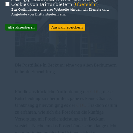
Cookies von Drittanbietern (
Übersicht
)
Zur Optimierung unserer Webseite binden wir Dienste und
Angebote von Drittanbietern ein.
Alle akzeptieren
Auswahl speichern
Die Postfiliale in Beckum; eine von allen Beckumern
beliebte Einrichtung
Für die ausdrückliche Aufforderung der
CDU
, diese
Entscheidung zu überprüfen, gäbe es keine Chance.
Unabhängig hiervon ging es der
CDU
-Fraktion darum
zu erfahren, wie sich die Post denn die künftige
Versorgung mit Postdienstleistungen in Beckum
vorstellt. Nachdem das Postgebäude schon lange nicht
mehr im Eigentum der Post ist und sich das