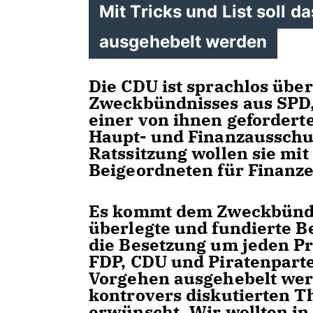
Mit Tricks und List soll 
ausgehebelt werden
Die CDU ist sprachlos übe
Zweckbündnisses aus SPD,
einer von ihnen gefordert
Haupt- und Finanzausschus
Ratssitzung wollen sie mit
Beigeordneten für Finanze
Es kommt dem Zweckbündnis
überlegte und fundierte B
die Besetzung um jeden Pr
FDP, CDU und Piratenpartei
Vorgehen ausgehebelt werd
kontrovers diskutierten Th
erwünscht. Wir wollten in