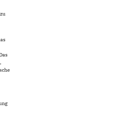
 zu
das
 Das
,
ische
tung