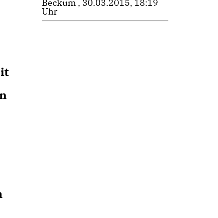
Beckum , 30.03.2015, 18:19
Uhr
it
en
m