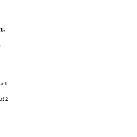
n.
n
soll
uf 2