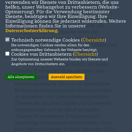
verwenden wir Dienste von Drittanbietern, die uns
Als Vertreter der Beckumer CDU wurde er jetzt
helfen, unser Webangebot zu verbessern (Website-
Optmierung). Für die Verwendung bestimmter
auf der Mitgliederversammlung in Warendorf in
Dienste, benötigen wir Ihre Einwilligung. Ihre
den geschäftsführenden Vorstand gewählt. Der
Einwilligung können Sie jederzeit widerrufen. Weitere
Informationen finden Sie in unserer
KPV im Kreis Warendorf gehören rund 200
Datenschutzerklärung
.
Kreistags- und Ratsmitglieder sowie die
Bürgermeister und leitenden Mitarbeiter der
Technisch notwendige Cookies (
Übersicht
)
Kommunalverwaltungen aus den 13 Städten und
Die notwendigen Cookies werden allein für den
ordnungsgemäßen Gebrauch der Webseite benötigt.
Gemeinden des Kreises Warendorf an.
Cookies von Drittanbietern (
Übersicht
)
Zur Optimierung unserer Webseite binden wir Dienste und
Angebote von Drittanbietern ein.
Zielsetzung des unter dem Vorsitz von Guido
Gutsche (Ennigerloh) für die nächsten zwei
Alle akzeptieren
Auswahl speichern
Jahre gewählten Vorstandes ist es,
kommunalpolitische Themen mit überörtlicher
Bedeutung auf gemeinsamen Veranstaltungen
zu diskutieren, sich über kommunalpolitische
Themen der einzelnen Städte und Gemeinden
auszutauschen und bei gleich gelagerten
Themen für anstehende Entscheidungen
notwendige Informationen zu beschaffen. Eine
erste Veranstaltung wir für Mitte November 2010