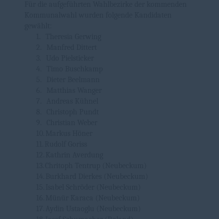
Für die aufgeführten Wahlbezirke der kommenden
Kommunalwahl wurden folgende Kandidaten
gewählt:
1.
Theresia Gerwing
2.
Manfred Dittert
3.
Udo Pielsticker
4.
Timo Buschkamp
5.
Dieter Beelmann
6.
Matthias Wanger
7.
Andreas Kühnel
8.
Christoph Pundt
9.
Christian Weber
10.
Markus Höner
11.
Rudolf Goriss
12.
Kathrin Averdung
13.
Chritoph Tentrup (Neubeckum)
14.
Burkhard Dierkes (Neubeckum)
15.
Isabel Schröder (Neubeckum)
16.
Münür Karaca (Neubeckum)
17.
Aydin Ustaoglu (Neubeckum)