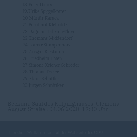
18.
Peter Goriss
19.
Urike Spiggelkötter
20.
Münür Karaca
21.
Bernhard Kleibolde
22.
Dagmar Halbach-Thien
23.
Thomans Middendorf
24.
Lothar Stumpenhorst
25.
Ansgar Rieskamp
26.
Friedhelm Thien
27.
Simone Kriener-Schröder
28.
Thomas Dreier
29.
Klaus Schöttler
30.
Jürgen Schnittker
Beckum, Saal des Kolpinghauses, Clemens-
August-Straße , 04.06.2020, 19:30 Uhr
Herzlich Willkommen auf der Webseite des CDU