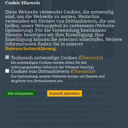
Cookie Hinweis
Diese Webseite verwendet Cookies, die notwendig
sind, um die Webseite zu nutzen. Weiterhin
verwenden wir Dienste von Drittanbietern, die uns
helfen, unser Webangebot zu verbessern (Website-
Optmierung). Für die Verwendung bestimmter
Dienste, benötigen wir Ihre Einwilligung. Ihre
Einwilligung können Sie jederzeit widerrufen. Weitere
Informationen finden Sie in unserer
Datenschutzerklärung
.
Technisch notwendige Cookies (
Übersicht
)
Die notwendigen Cookies werden allein für den
ordnungsgemäßen Gebrauch der Webseite benötigt.
Beckum ist in einer Führungsposition, was die
Cookies von Drittanbietern (
Übersicht
)
versicherungspflichtig Beschäftigten“ im Kreis
Zur Optimierung unserer Webseite binden wir Dienste und
angeht. Da steht Beckum vorne auf Platz Nr. 1 noch
Angebote von Drittanbietern ein.
vor Ahlen, Warendorf und Oelde. Wo man eine gute
Beschäftigung findet, lässt es sich auch gut Wohnen,
Alle akzeptieren
Auswahl speichern
so hat auch die Zahl der Einwohner in Beckum
deutlich zugenommen. Liegt es an den vielen neuen
Baugebieten, den zahlreichen Freizeitmöglichkeiten
oder den interessanten Einkaufs- oder
Bildungsmöglichkeiten. Spaziergänger, Radfahrer und