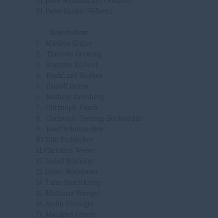
18.
Josef Schumacher (Roland)
19.
Peter Goriss (Vellern)
Reserveliste:
1.
Markus Höner
2.
Theresia Gerwing
3.
Andreas Kühnel
4.
Burkhard Dierkes
5.
Rudolf Goriss
6.
Kathrin Averdung
7.
Christoph Pundt
8.
Christoph Tentrup-Beckstedde
9.
Josef Schumacher
10.
Udo Pielsticker
11.
Christian Weber
12.
Isabel Schröder
13.
Dieter Beelmann
14.
Timo Buschkamp
15.
Matthias Wanger
16.
Aydin Ustaoglu
17.
Manfred Dittert