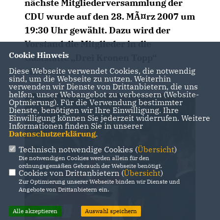
nächste
Mitgliederversammlung der
CDU wurde auf den 28. MÃ¤rz 2007 um
19:30 Uhr
gewählt. Dazu wird der
Vorstand die Mitglieder in die
Cookie Hinweis
Gaststätte „Drei Kronen Topp“
einladen.
Diese Webseite verwendet Cookies, die notwendig
sind, um die Webseite zu nutzen. Weiterhin
verwenden wir Dienste von Drittanbietern, die uns
helfen, unser Webangebot zu verbessern (Website-
Optmierung). Für die Verwendung bestimmter
Dienste, benötigen wir Ihre Einwilligung. Ihre
Einwilligung können Sie jederzeit widerrufen. Weitere
Informationen finden Sie in unserer
Datenschutzerklärung
.
Technisch notwendige Cookies (
Übersicht
)
Die notwendigen Cookies werden allein für den
ordnungsgemäßen Gebrauch der Webseite benötigt.
Cookies von Drittanbietern (
Übersicht
)
Zur Optimierung unserer Webseite binden wir Dienste und
Angebote von Drittanbietern ein.
Alle akzeptieren
Auswahl speichern