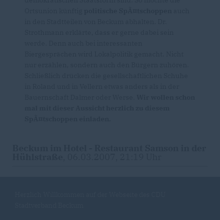
demokratischen Staatsform sind. So möchte die
Ortsunion künftig
politische SpÃ¤tschoppen
auch
in den Stadtteilen von Beckum abhalten. Dr.
Strothmann erklärte, dass er gerne dabei sein
werde. Denn auch bei interessanten
Biergesprächen wird Lokalpolitik gemacht. Nicht
nur erzählen, sondern auch den Bürgern zuhören.
Schließlich drücken die gesellschaftlichen Schuhe
in Roland und in Vellern etwas anders als in der
Bauernschaft Dalmer oder Werse.
Wir wollen schon
mal mit dieser Aussicht herzlich zu diesem
SpÃ¤tschoppen einladen.
Beckum im Hotel - Restaurant Samson in der
Hühlstraße
, 06.03.2007, 21:19 Uhr
Herzlich Willkommen auf der Webseite des CDU
Stadtverband Beckum