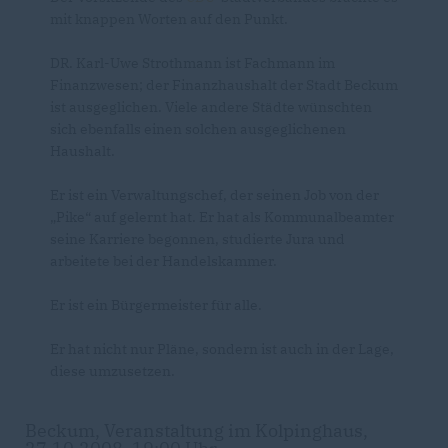
mit knappen Worten auf den Punkt.
DR. Karl-Uwe Strothmann ist Fachmann im
Finanzwesen; der Finanzhaushalt der Stadt Beckum
ist ausgeglichen. Viele andere Städte wünschten
sich ebenfalls einen solchen ausgeglichenen
Haushalt.
Er ist ein Verwaltungschef, der seinen Job von der
Pike“ auf gelernt hat. Er hat als Kommunalbeamter
seine Karriere begonnen, studierte Jura und
arbeitete bei der Handelskammer.
Er ist ein Bürgermeister für alle.
Er hat nicht nur Pläne, sondern ist auch in der Lage,
diese umzusetzen.
Beckum, Veranstaltung im Kolpinghaus,