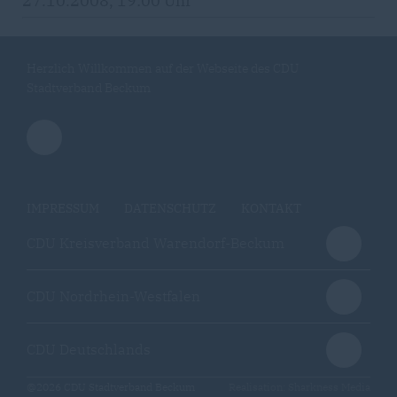
27.10.2008, 19:00 Uhr
Herzlich Willkommen auf der Webseite des CDU
Stadtverband Beckum
IMPRESSUM
DATENSCHUTZ
KONTAKT
CDU Kreisverband Warendorf-Beckum
CDU Nordrhein-Westfalen
CDU Deutschlands
@2026 CDU Stadtverband Beckum
Realisation: Sharkness Media