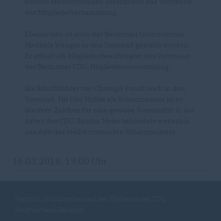
weitere stellvertretende Vorsitzende das Vertrauen
der Mitgliederversammlung.
Ebenso neu ist auch der Beckumer Unternehmer
Matthais Wanger in den Vorstand gewählt worden.
Er erhielt als Mitgliederbeauftragter das Vertrauen
der Beckumer CDU-Mitgliederversammlung.
Als Schriftführer trat Chritoph Pundt noch in den
Vorstand. Mit Udo Müller als Schatzmeister ist er
insofern Zeichen für eine gewisse Kontinuität in der
Arbeit der CDU. Sandra Meier bekleidete weiterhin
das Amt des stellvertretenden Schatzmeisters.
16.03.2018, 19:00 Uhr
Herzlich Willkommen auf der Webseite des CDU
Stadtverband Beckum