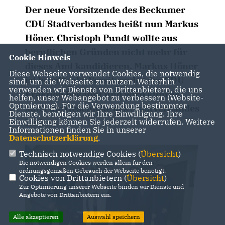
Der neue Vorsitzende des Beckumer
CDU Stadtverbandes heißt nun
Markus
Höner
. Christoph Pundt wollte aus
beruflichen Gründen nicht mehr für
Cookie Hinweis
dieses Amt kandidieren. Markus Höner
Diese Webseite verwendet Cookies, die notwendig
ist bereits aks Vorsitzender der CDU
sind, um die Webseite zu nutzen. Weiterhin
verwenden wir Dienste von Drittanbietern, die uns
Fraktion bekannt und wird künftig
helfen, unser Webangebot zu verbessern (Website-
Optmierung). Für die Verwendung bestimmter
auch die Geschicke des Stadtverbandes
Dienste, benötigen wir Ihre Einwilligung. Ihre
Einwilligung können Sie jederzeit widerrufen. Weitere
lenken.
Informationen finden Sie in unserer
Datenschutzerklärung
.
Technisch notwendige Cookies (
Übersicht
)
Die notwendigen Cookies werden allein für den
ordnungsgemäßen Gebrauch der Webseite benötigt.
Cookies von Drittanbietern (
Übersicht
)
Zur Optimierung unserer Webseite binden wir Dienste und
Angebote von Drittanbietern ein.
Alle akzeptieren
Auswahl speichern