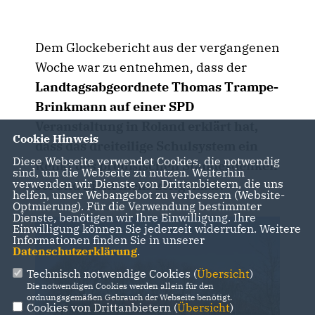
Dem Glockebericht aus der vergangenen
Woche war zu entnehmen, dass der
Landtagsabgeordnete Thomas Trampe-
Brinkmann auf einer SPD
Veranstaltung in Roland erklärt hat,
Cookie Hinweis
dass das dreiteilige Schulsystem ein
Diese Webseite verwendet Cookies, die notwendig
Relikt des preußischen Standesdenken
sind, um die Webseite zu nutzen. Weiterhin
verwenden wir Dienste von Drittanbietern, die uns
sei und nicht mehr zeitgemäß.
helfen, unser Webangebot zu verbessern (Website-
Optmierung). Für die Verwendung bestimmter
Dienste, benötigen wir Ihre Einwilligung. Ihre
Einwilligung können Sie jederzeit widerrufen. Weitere
Informationen finden Sie in unserer
Datenschutzerklärung
.
Technisch notwendige Cookies (
Übersicht
)
Die notwendigen Cookies werden allein für den
ordnungsgemäßen Gebrauch der Webseite benötigt.
Cookies von Drittanbietern (
Übersicht
)