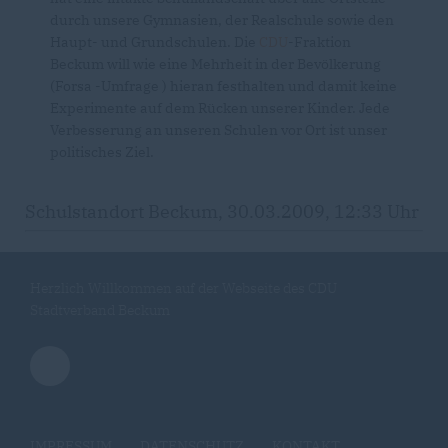
durch unsere Gymnasien, der Realschule sowie den
Haupt- und Grundschulen. Die
CDU
-Fraktion
Beckum will wie eine Mehrheit in der Bevölkerung
(Forsa -Umfrage ) hieran festhalten und damit keine
Experimente auf dem Rücken unserer Kinder. Jede
Verbesserung an unseren Schulen vor Ort ist unser
politisches Ziel.
Schulstandort Beckum, 30.03.2009, 12:33 Uhr
Herzlich Willkommen auf der Webseite des CDU
Stadtverband Beckum
IMPRESSUM
DATENSCHUTZ
KONTAKT