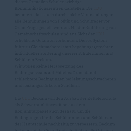
diesen Ortsteilen Schulen wichtige
Kommunikationszentren darstellen. Die
CDU
bedauert, dass auch durch solche Veranstaltungen
alle Bemühungen von Politik und Schulträger vor
Ort in Frage gestellt werden. Mit der Einführung von
Gemeinschaftsschulen sind aus Sicht der
CDU
erhebliche Gefahren verbunden. Dieses System
führt zu Gleichmacherei statt begabungsgerechter
individueller Förderung unserer Schülerinnen und
Schüler in Beckum.
Wir wollen keine Herabsetzung des
Bildungsniveaus auf Mittelmaß und damit
schlechtere Bedingungen bei leistungsschwächeren
und leistungsstärkeren Schülern.
Die
CDU
Beckum will den Ausbau der Kettelerschule
als Schwerpunktinvestition aus dem
Konjunkturpaket auch deshalb, um die
Bedingungen für die Schülerinnen und Schüler an
der Hauptschule nachhaltig zu verbessern. Beckum
hat eine intakte Schullandschaft über alle Ortsteile