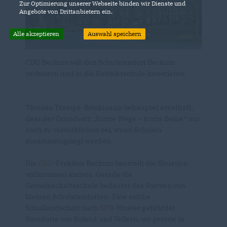
Zur Optimierung unserer Webseite binden wir Dienste und
Angebote von Drittanbietern ein.
Alle akzeptieren
Auswahl speichern
CDU Beckum will den Schulstandort Beckum
verbssern und in die Kettelerschule investieren
Thomas Trampe-Brinkmann behauptet ernsthaft,
dass der Grundsatz „Kurze Wege – kurze Beine“ nur
noch zu verwirklichen sei, wenn Schulen
zusammengelegt werden.
Die
CDU
-Fraktion Beckum beurteilt die Situation
vollkommen anders. Gerade die
Gemeinschaftsschule bedeutet das Sterben von
kleinen Schulstandorten. Eine solche
Schullandschaft nach
SPD
-Muster gefährdet
Standorte wie Roland und Vellern, wo gerade in