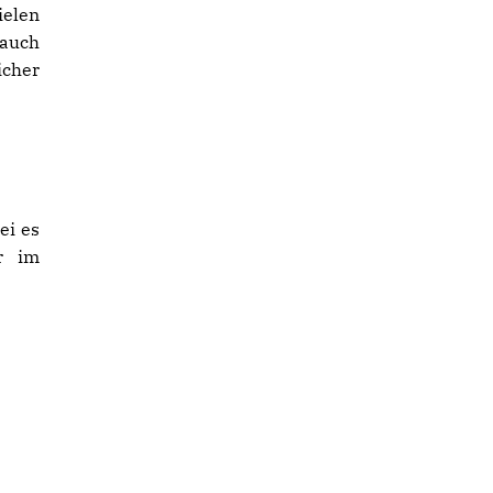
ielen
 auch
icher
ei es
r im