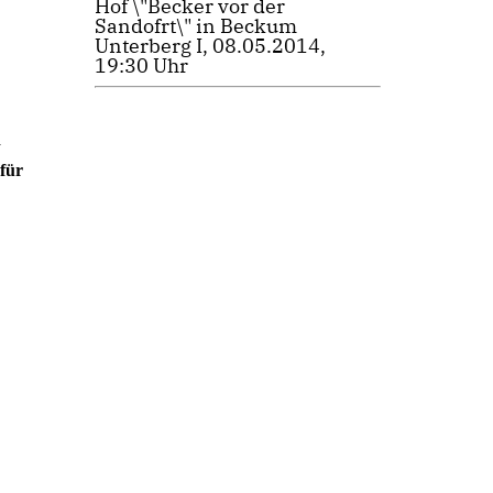
Hof \"Becker vor der
Sandofrt\" in Beckum
Unterberg I, 08.05.2014,
19:30 Uhr
d
 für