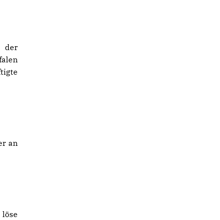
 der
falen
tigte
er an
 löse