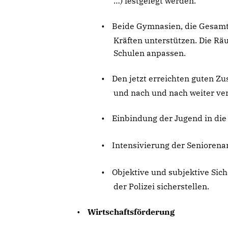
) festgelegt werden.
•
Beide Gymnasien, die Gesamt
Kräften unterstützen. Die R
Schulen anpassen.
•
Den jetzt erreichten guten Z
und nach und nach weiter ve
•
Einbindung der Jugend in die 
•
Intensivierung der Seniorenar
•
Objektive und subjektive Si
der Polizei sicherstellen.
•
Wirtschaftsförderung