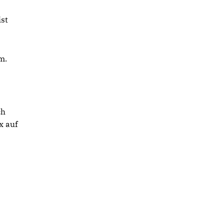
ist
m.
ch
x auf