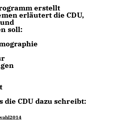
rogramm erstellt
men erläutert die CDU,
und
n soll
:
emographie
ur
ngen
t
s die CDU dazu schreibt:
wahl2014