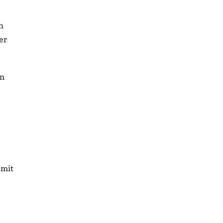
h
er
en
 mit