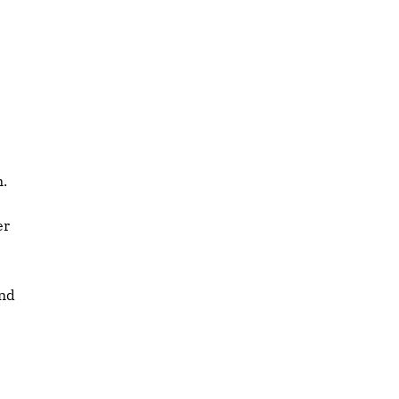
n.
er
nd