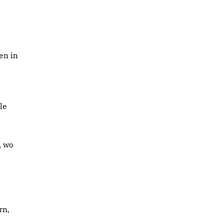
en in
le
, wo
rn,