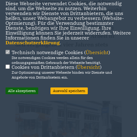
mit den Bürgern zu suchen und für
Diese Webseite verwendet Cookies, die notwendig
sind, um die Webseite zu nutzen. Weiterhin
eine Teilnahme an der Bundestagswahl
verwenden wir Dienste von Drittanbietern, die uns
helfen, unser Webangebot zu verbessern (Website-
am 22. September zu werben. "Mit ist
Optmierung). Für die Verwendung bestimmter
der direkte Kontakt mit den Bürgern
Dienste, benötigen wir Ihre Einwilligung. Ihre
Einwilligung können Sie jederzeit widerrufen. Weitere
sehr wichtig und hat meine Arbeit in
Informationen finden Sie in unserer
Datenschutzerklärung
.
den vergangenen vier Jahren stets
Technisch notwendige Cookies (
Übersicht
)
begleitet.
Die notwendigen Cookies werden allein für den
ordnungsgemäßen Gebrauch der Webseite benötigt.
Cookies von Drittanbietern (
Übersicht
)
Zur Optimierung unserer Webseite binden wir Dienste und
Angebote von Drittanbietern ein.
Alle akzeptieren
Auswahl speichern