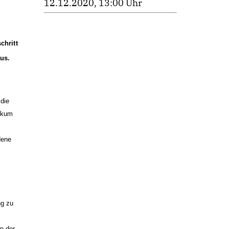
12.12.2020, 13:00 Uhr
chritt
us.
 die
eckum
dene
ng zu
n der