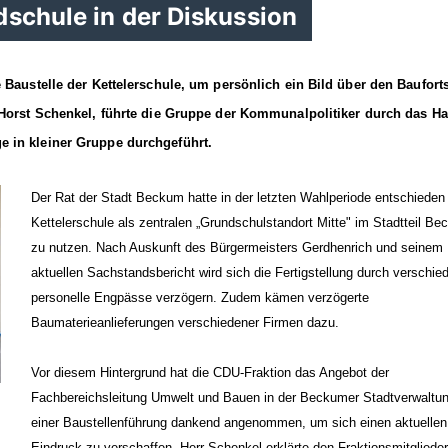
dschule in der Diskussion
 Baustelle der Kettelerschule, um persönlich ein Bild über den Bauforts
 Horst Schenkel, führte die Gruppe der Kommunalpolitiker durch das Ha
 in kleiner Gruppe durchgeführt.
Der Rat der Stadt Beckum hatte in der letzten Wahlperiode entschieden
Kettelerschule als zentralen „Grundschulstandort Mitte" im Stadtteil B
zu nutzen. Nach Auskunft des Bürgermeisters Gerdhenrich und seinem
aktuellen Sachstandsbericht wird sich die Fertigstellung durch verschie
personelle Engpässe verzögern. Zudem kämen verzögerte
Baumaterieanlieferungen verschiedener Firmen dazu.
Vor diesem Hintergrund hat die CDU-Fraktion das Angebot der
Fachbereichsleitung Umwelt und Bauen in der Beckumer Stadtverwaltu
einer Baustellenführung dankend angenommen, um sich einen aktuellen
Eindruck zu verschaffen. Herr Schenkel erklärte den Fraktionsmitglieder