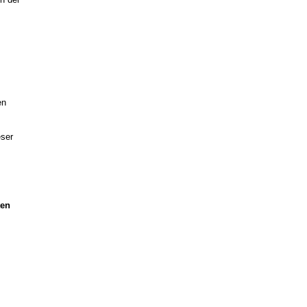
en
eser
ten