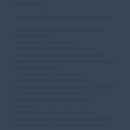
wichtiger Punkt.
Von Seiten der CDU wird noch folgendes angeregt:
· Optische Verbesserung der Müllgefäße in den
Eingangsbereichen.
· Aufarbeitung der Friedhoftore.
· Entfernung der Plastikblumengebinde
· Verbesserung der Wasserstellen, Gießkannen
können von älteren Friedhofbesuchern zur Zeit sehr
schlecht befüllt werden.
· Optimierung der Zugänglichkeit für
Abschiedsräume zu günstigeren Zeiten.
· Erreichbarkeit des zuständigen Friedhofpersonals,
z.B. über eine Telefonnummer mit
Anrufbeantworter um entdeckte Mängel
mitzuteilen.
· Aufstellung einer Trauerhalle auf dem
Elisabethfriedhof eventuell mit Abschiedsräumen,
gegebenenfalls aus privater Hand oder durch