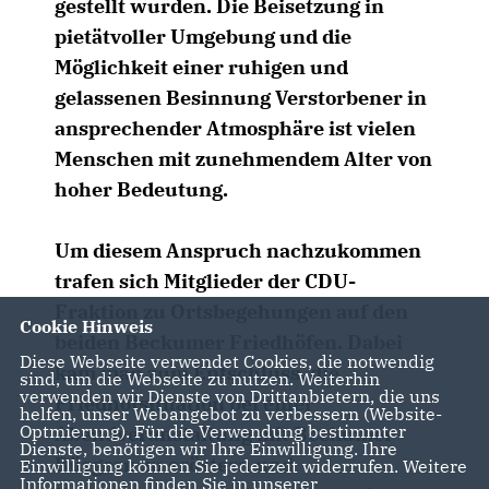
gestellt wurden. Die Beisetzung in
pietätvoller Umgebung und die
Möglichkeit einer ruhigen und
gelassenen Besinnung Verstorbener in
ansprechender Atmosphäre ist vielen
Menschen mit zunehmendem Alter von
hoher Bedeutung.
Um diesem Anspruch nachzukommen
trafen sich Mitglieder der CDU-
Fraktion zu Ortsbegehungen auf den
Cookie Hinweis
beiden Beckumer Friedhöfen. Dabei
Diese Webseite verwendet Cookies, die notwendig
kam man zum Entschluss, die
sind, um die Webseite zu nutzen. Weiterhin
verwenden wir Dienste von Drittanbietern, die uns
Friedhofsituation bei einer
helfen, unser Webangebot zu verbessern (Website-
Optmierung). Für die Verwendung bestimmter
Abendveranstaltung mit Beckumer
Dienste, benötigen wir Ihre Einwilligung. Ihre
Bürgern zu erörtern und
Einwilligung können Sie jederzeit widerrufen. Weitere
Informationen finden Sie in unserer