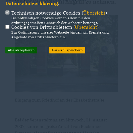
Verbesserungen in Angriff zu nehmen.
Datenschutzerklärung
.
Technisch notwendige Cookies (
Übersicht
)
Die notwendigen Cookies werden allein für den
ordnungsgemäßen Gebrauch der Webseite benötigt.
Cookies von Drittanbietern (
Übersicht
)
Zur Optimierung unserer Webseite binden wir Dienste und
Angebote von Drittanbietern ein.
Alle akzeptieren
Auswahl speichern
Eingang zum Friedhof an der Elisabethstraße
Bei der Veranstaltung am Mittwoch, 01. August
2007, kam eine große Anzahl von Beckumer