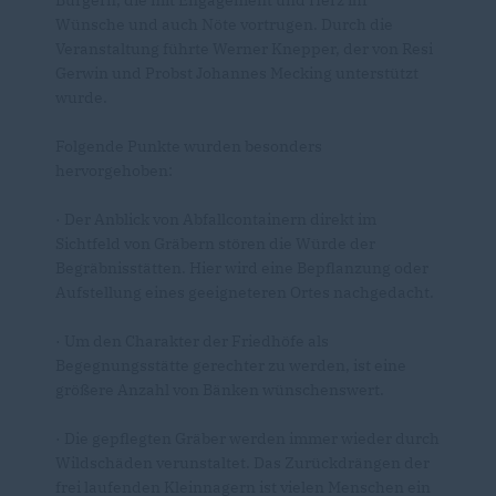
Bürgern, die mit Engagement und Herz ihr
Wünsche und auch Nöte vortrugen. Durch die
Veranstaltung führte Werner Knepper, der von Resi
Gerwin und Probst Johannes Mecking unterstützt
wurde.
Folgende Punkte wurden besonders
hervorgehoben:
· Der Anblick von Abfallcontainern direkt im
Sichtfeld von Gräbern stören die Würde der
Begräbnisstätten. Hier wird eine Bepflanzung oder
Aufstellung eines geeigneteren Ortes nachgedacht.
· Um den Charakter der Friedhöfe als
Begegnungsstätte gerechter zu werden, ist eine
größere Anzahl von Bänken wünschenswert.
· Die gepflegten Gräber werden immer wieder durch
Wildschäden verunstaltet. Das Zurückdrängen der
frei laufenden Kleinnagern ist vielen Menschen ein