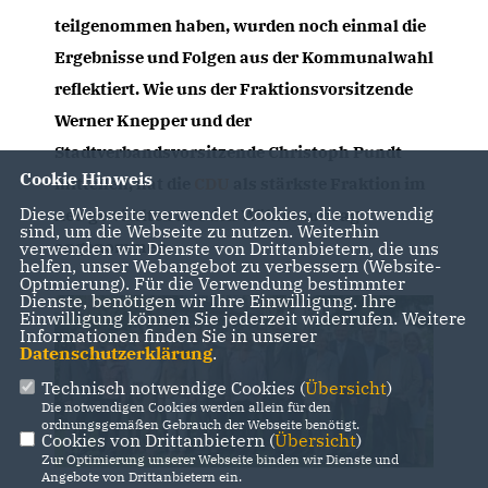
teilgenommen haben, wurden noch einmal die
Ergebnisse und Folgen aus der Kommunalwahl
reflektiert. Wie uns der Fraktionsvorsitzende
Werner Knepper und der
Stadtverbandsvorsitzende Christoph Pundt
Cookie Hinweis
mitteilen, hat die
CDU
als stärkste Fraktion im
Diese Webseite verwendet Cookies, die notwendig
neu gewählten Rat den Wählerauftrag
sind, um die Webseite zu nutzen. Weiterhin
angenommen.
verwenden wir Dienste von Drittanbietern, die uns
helfen, unser Webangebot zu verbessern (Website-
Optmierung). Für die Verwendung bestimmter
Dienste, benötigen wir Ihre Einwilligung. Ihre
Einwilligung können Sie jederzeit widerrufen. Weitere
Informationen finden Sie in unserer
Datenschutzerklärung
.
Technisch notwendige Cookies (
Übersicht
)
Die notwendigen Cookies werden allein für den
ordnungsgemäßen Gebrauch der Webseite benötigt.
Cookies von Drittanbietern (
Übersicht
)
Zur Optimierung unserer Webseite binden wir Dienste und
Angebote von Drittanbietern ein.