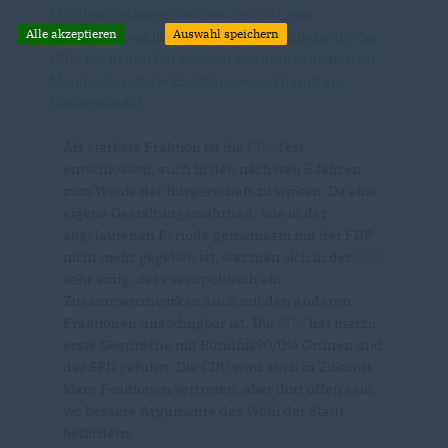
Mit dieser Mannschaft trat die
CDU
zum
Alle akzeptieren
Auswahl speichern
Kommunalwahlkampf an. Alle Ratsmitglieder der
CDU
, die in den Rat gewählt wurden, erhielten ihr
Mandat durch die Erststimme und damit ein
Direktmandat..
Als stärkste Fraktion ist die
CDU
fest
entschlossen, auch in den nächsten 5 Jahren
zum Wohle der Bürgerschaft zu wirken. Da eine
eigene Gestaltungsmehrheit wie in der
abgelaufenen Periode gemeinsam mit der FDP
nicht mehr gegeben ist, war man sich in der
CDU
sehr einig, dass sachpolitisch ein
Zusammenzuwirken auch mit den anderen
Fraktionen unabdingbar ist. Die
CDU
hat hierzu
erste Gespräche mit Bündnis90/Die Grünen und
der SPD geführt. Die CDU wird auch in Zukunft
klare Positionen vertreten, aber dort offen sein,
wo bessere Argumente das Wohl der Stadt
befördern.