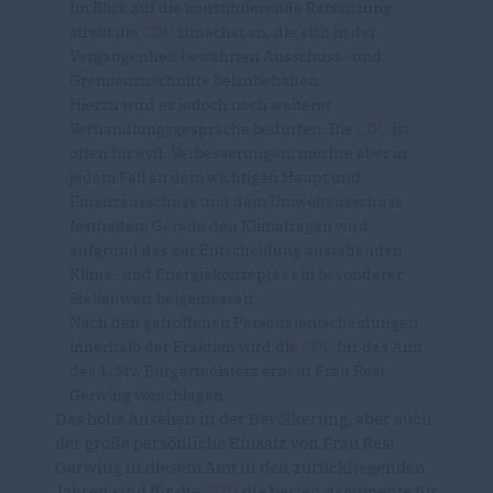
Im Blick auf die konstituierende Ratssitzung
strebt die
CDU
zunächst an, die sich in der
Vergangenheit bewährten Ausschuss- und
Gremienzuschnitte beizubehalten.
Hierzu wird es jedoch noch weiterer
Verhandlungsgespräche bedürfen. Die
CDU
ist
offen für evtl. Verbesserungen, möchte aber in
jedem Fall an dem wichtigen Haupt und
Finanzausschuss und dem Umweltausschuss
festhalten. Gerade den Klimafragen wird
aufgrund des zur Entscheidung anstehenden
Klima- und Energiekonzeptes ein besonderer
Stellenwert beigemessen.
Nach den getroffenen Personalentscheidungen
innerhalb der Fraktion wird die
CDU
für das Amt
des 1. Stv. Bürgermeisters erneut Frau Resi
Gerwing vorschlagen.
Das hohe Ansehen in der Bevölkerung, aber auch
der große persönliche Einsatz von Frau Resi
Gerwing in diesem Amt in den zurückliegenden
Jahren sind für die
CDU
die besten Argumente für