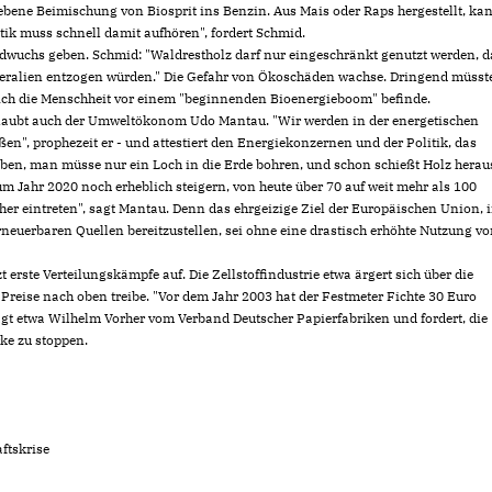
ebene Beimischung von Biosprit ins Benzin. Aus Mais oder Raps hergestellt, ka
tik muss schnell damit aufhören", fordert Schmid.
dwuchs geben. Schmid: "Waldrestholz darf nur eingeschränkt genutzt werden, d
neralien entzogen würden." Die Gefahr von Ökoschäden wachse. Dringend müsst
sich die Menschheit vor einem "beginnenden Bioenergieboom" befinde.
glaubt auch der Umweltökonom Udo Mantau. "Wir werden in der energetischen
n", prophezeit er - und attestiert den Energiekonzernen und der Politik, das
ben, man müsse nur ein Loch in die Erde bohren, und schon schießt Holz heraus
um Jahr 2020 noch erheblich steigern, von heute über 70 auf weit mehr als 100
her eintreten", sagt Mantau. Denn das ehrgeizige Ziel der Europäischen Union, 
neuerbaren Quellen bereitzustellen, sei ohne eine drastisch erhöhte Nutzung v
 erste Verteilungskämpfe auf. Die Zellstoffindustrie etwa ärgert sich über die
 Preise nach oben treibe. "Vor dem Jahr 2003 hat der Festmeter Fichte 30 Euro
 klagt etwa Wilhelm Vorher vom Verband Deutscher Papierfabriken und fordert, die
ke zu stoppen.
ftskrise