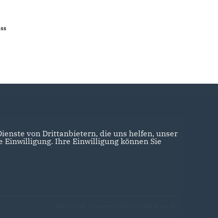
ass
enste von Drittanbietern, die uns helfen, unser
Einwilligung. Ihre Einwilligung können Sie
Realisation: Sharkness Media GmbH & Co. KG