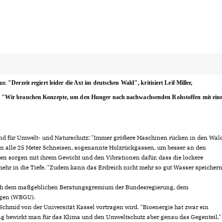
"Derzeit regiert leider die Axt im deutschen Wald", kritisiert Leif Miller,
. "Wir brauchen Konzepte, um den Hunger nach nachwachsenden Rohstoffen mit ein
und für Umwelt- und Naturschutz: "Immer größere Maschinen rücken in den Wal
man alle 25 Meter Schneisen, sogenannte Holzrückgassen, um besser an den
n sorgen mit ihrem Gewicht und den Vibrationen dafür, dass die lockere
 mehr in die Tiefe. "Zudem kann das Erdreich nicht mehr so gut Wasser speichern
 auch dem maßgeblichen Beratungsgremium der Bundesregierung, dem
ngen (WBGU).
n Schmid von der Universität Kassel vortragen wird. "Bioenergie hat zwar ein
erung bewirkt man für das Klima und den Umweltschutz aber genau das Gegenteil."