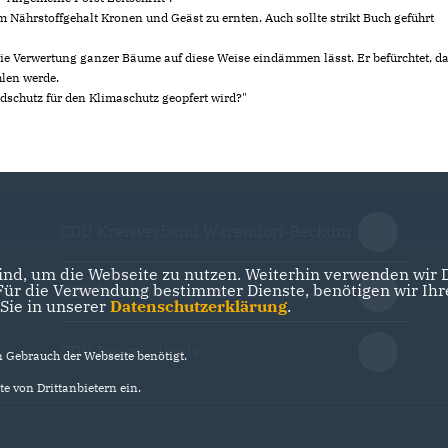
m Nährstoffgehalt Kronen und Geäst zu ernten. Auch sollte strikt Buch geführt
die Verwertung ganzer Bäume auf diese Weise eindämmen lässt. Er befürchtet, d
hlen werde.
dschutz für den Klimaschutz geopfert wird?"
CDU Kreisverband Warendorf-Beckum
nd, um die Webseite zu nutzen. Weiterhin verwenden wir Di
r die Verwendung bestimmter Dienste, benötigen wir Ihre 
CDU Nordrhein-Westfalen
 Sie in unserer
Datenschutzerklärung
.
CDU Deutschlands
Gebrauch der Webseite benötigt.
e von Drittanbietern ein.