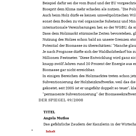
Beispiel dafür sei die vom Bund und der EU vorgeschri
Biosprit dem Klima mehr schaden als nutzen. "Die Poli
Auch beim Holz dürfe es keinen umweltpolitischen Wil
sonst dem Boden zu viel organische Substanz und Mi
internationale Vereinbarungen her, so der WGBU, da 
Dass dem Holzmarkt stürmische Zeiten bevorstehen, 
Nutzung des Holzes schon bald an unsere Grenzen stoße
Potential der Biomasse zu überschätzen: "Manche glau
Je nach Prognose dürfte sich der Waldholzbedarf bis z
Millionen Festmeter. "Diese Entwicklung wird ganz sic
knapp zwölf Jahren rund 20 Prozent der Energie aus er
Biomasse gar nicht erreichbar.
In einigen Bereichen des Holzmarktes treten schon jetzt
Subventionierung der Holzheizkraftwerke, weil das die
gekostet, seit 2005 ist er ungefähr doppelt so teuer",
"permanente Subventionierung" der Biomassekraftwer
DER SPIEGEL 49/2008
TITEL
Angela Mutlos
Das gefährliche Zaudern der Kanzlerin in der Wirtscha
*
Inhalt