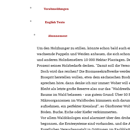
*
Vorabmeldungen
*
English Texts
*
Abonnement
Um den Holzhunger zu stillen, könnte schon bald auch ei
wachsende Pappeln und Weiden anbauen, die sich schon
und anderen Holzdienstlern 10 000 Hektar Plantagen. Der
Prozent seines Holzbedarfs decken. "Damit soll die Vers
Doch wird das reichen? Die Biomassekraftwerke werden 
Biosprit herstellen wollen, etwa dem sächsischen Bi
sprechen höre, dann denke ich mir immer: Woher will
Bleibt als letzte große Reserve also nur das "Waldres
Baums im Wald belassen - aus gutem Grund: Über 50 Pr
Mikroorganismen im Waldboden kümmern sich darum, d
aufnehmen, ein perfekter Kreislauf", so Ökoförster W
Böden. Buche, Eiche oder Kiefer verkümmerten.
Vor allem Waldökologen sind alarmiert über den droh
begonnen, die Erntesysteme sind vorhanden, und die 
Forstlichen Versuchsanstalt in Göttingen im Fachblatt 