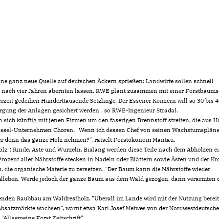
ne ganz neue Quelle auf deutschen Äckern sprießen: Landwirte sollen schnell
 nach vier Jahren abernten lassen. RWE plant zusammen mit einer Forstbaums
zeit gedeihen Hunderttausende Setzlinge. Der Essener Konzern will so 30 bis 
orgung der Anlagen gesichert werden", so RWE-Ingenieur Stradal.
sich künftig mit jenen Firmen um den faserigen Brennstoff streiten, die aus H
odiesel-Unternehmen Choren. "Wenn ich dessen Chef von seinen Wachstumsplän
 er denn das ganze Holz nehmen?", rätselt Forstökonom Mantau.
tholz": Rinde, Äste und Wurzeln. Bislang werden diese Teile nach dem Abholzen e
ozent aller Nährstoffe stecken in Nadeln oder Blättern sowie Ästen und der Kr
ie organische Materie zu zersetzen. "Der Baum kann die Nährstoffe wieder
ohlleben. Werde jedoch der ganze Baum aus dem Wald gezogen, dann verarmten 
enden Raubbau am Waldrestholz. "Überall im Lande wird mit der Nutzung berei
Absatzmärkte wachsen", warnt etwa Karl Josef Meiwes von der Nordwestdeutsch
"Allgemeine Forst Zeitschrift".