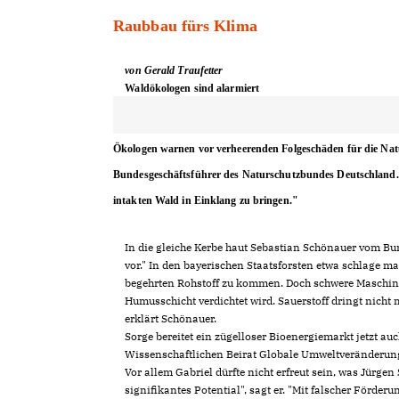
Raubbau fürs Klima
von Gerald Traufetter
Waldökologen sind alarmiert
Ökologen warnen vor verheerenden Folgeschäden für die Natur. 
Bundesgeschäftsführer des Naturschutzbundes Deutschland
intakten Wald in Einklang zu bringen."
In die gleiche Kerbe haut Sebastian Schönauer vom B
vor." In den bayerischen Staatsforsten etwa schlage 
begehrten Rohstoff zu kommen. Doch schwere Maschine
Humusschicht verdichtet wird. Sauerstoff dringt nicht
erklärt Schönauer.
Sorge bereitet ein zügelloser Bioenergiemarkt jetzt
Wissenschaftlichen Beirat Globale Umweltveränderu
Vor allem Gabriel dürfte nicht erfreut sein, was Jürge
signifikantes Potential", sagt er. "Mit falscher Förd