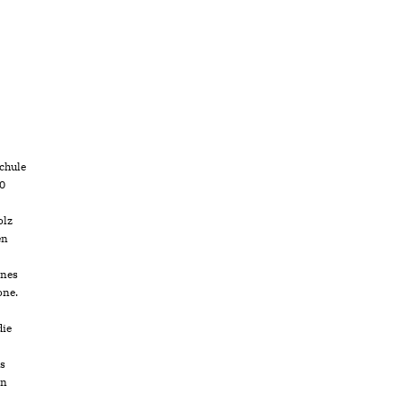
chule
40
olz
en
ines
one.
die
ts
en