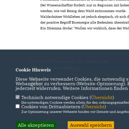
Der Wissenschaftler fordert, nur in Regionen mit hohe
werden, wie viel Reisig dem Wald entnommen wurde.
Waldschützer Wohlleben ist jedoch skeptisch, ob sich 
der positive Begriff Bioenergie alle Bedenken überstra
Ein Dilemma drohe: "Wollen wir wirklich, dass der Wal
Herzlich Willkommen auf der Webseite des
CDU Stadtverband Beckum
Cookie Hinweis
Diese Webseite verwendet Cookies, die notwendig si
Webangebot zu verbessern (Website-Optmierung). Fü
jederzeit widerrufen. Weitere Informationen finden
Technisch notwendige Cookies (
Übersicht
)
Die notwendigen Cookies werden allein für den ordnungsgemäßen 
IMPRESSUM
DATENSCHUTZ
KONTAKT
Cookies von Drittanbietern (
Übersicht
)
Zur Optimierung unserer Webseite binden wir Dienste und Angebot
@2026 CDU Stadtverband Beckum
Alle akzeptieren
Auswahl speichern
Alle Rechte vorbehalten.