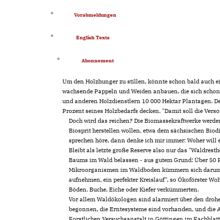
*
Vorabmeldungen
*
English Texts
*
Abonnement
Um den Holzhunger zu stillen, könnte schon bald auch ei
wachsende Pappeln und Weiden anbauen, die sich schon
und anderen Holzdienstlern 10 000 Hektar Plantagen. Der
Prozent seines Holzbedarfs decken. "Damit soll die Vers
Doch wird das reichen? Die Biomassekraftwerke werden 
Biosprit herstellen wollen, etwa dem sächsischen Bi
sprechen höre, dann denke ich mir immer: Woher will
Bleibt als letzte große Reserve also nur das "Waldres
Baums im Wald belassen - aus gutem Grund: Über 50 Pr
Mikroorganismen im Waldboden kümmern sich darum, d
aufnehmen, ein perfekter Kreislauf", so Ökoförster W
Böden. Buche, Eiche oder Kiefer verkümmerten.
Vor allem Waldökologen sind alarmiert über den droh
begonnen, die Erntesysteme sind vorhanden, und die 
Forstlichen Versuchsanstalt in Göttingen im Fachblatt 