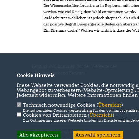
Der Wissenschaftler fordert, nur in Regionen mit hohe
werden, wie viel Reisig dem Wald entnommen wurde.
Waldschützer Wohlleben ist jedoch skeptisch, ob sich 
der positive Begriff Bioenergie alle Bedenken überstra
Ein Dilemma drohe: "Wollen wir wirklich, dass der Wal
Herzlich Willkommen auf der Webseite des
CDU Stadtverband Beckum
Cookie Hinweis
Diese Webseite verwendet Cookies, die notwendig si
Webangebot zu verbessern (Website-Optmierung). Fü
jederzeit widerrufen. Weitere Informationen finden
Technisch notwendige Cookies (
Übersicht
)
Die notwendigen Cookies werden allein für den ordnungsgemäßen 
IMPRESSUM
DATENSCHUTZ
KONTAKT
Cookies von Drittanbietern (
Übersicht
)
Zur Optimierung unserer Webseite binden wir Dienste und Angebot
@2026 CDU Stadtverband Beckum
Alle akzeptieren
Auswahl speichern
Alle Rechte vorbehalten.