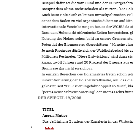
Beispiel dafür sei die vom Bund und der EU vorgeschri
Biosprit dem Klima mehr schaden als nutzen. "Die Poli
Auch beim Holz dürfe es keinen umweltpolitischen Wil
sonst dem Boden zu viel organische Substanz und Mi
internationale Vereinbarungen her, so der WGBU, da 
Dass dem Holzmarkt stürmische Zeiten bevorstehen, 
Nutzung des Holzes schon bald an unsere Grenzen stoße
Potential der Biomasse zu überschätzen: "Manche glau
Je nach Prognose dürfte sich der Waldholzbedarf bis z
Millionen Festmeter. "Diese Entwicklung wird ganz sic
knapp zwölf Jahren rund 20 Prozent der Energie aus er
Biomasse gar nicht erreichbar.
In einigen Bereichen des Holzmarktes treten schon jetzt
Subventionierung der Holzheizkraftwerke, weil das die
gekostet, seit 2005 ist er ungefähr doppelt so teuer",
"permanente Subventionierung" der Biomassekraftwer
DER SPIEGEL 49/2008
TITEL
Angela Mutlos
Das gefährliche Zaudern der Kanzlerin in der Wirtscha
*
Inhalt