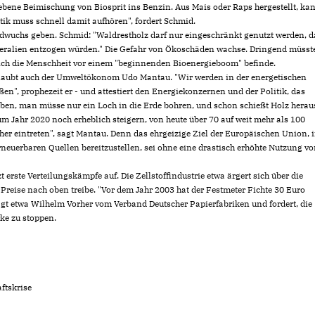
ebene Beimischung von Biosprit ins Benzin. Aus Mais oder Raps hergestellt, ka
tik muss schnell damit aufhören", fordert Schmid.
dwuchs geben. Schmid: "Waldrestholz darf nur eingeschränkt genutzt werden, d
neralien entzogen würden." Die Gefahr von Ökoschäden wachse. Dringend müsst
sich die Menschheit vor einem "beginnenden Bioenergieboom" befinde.
glaubt auch der Umweltökonom Udo Mantau. "Wir werden in der energetischen
n", prophezeit er - und attestiert den Energiekonzernen und der Politik, das
ben, man müsse nur ein Loch in die Erde bohren, und schon schießt Holz heraus
um Jahr 2020 noch erheblich steigern, von heute über 70 auf weit mehr als 100
her eintreten", sagt Mantau. Denn das ehrgeizige Ziel der Europäischen Union, 
neuerbaren Quellen bereitzustellen, sei ohne eine drastisch erhöhte Nutzung v
 erste Verteilungskämpfe auf. Die Zellstoffindustrie etwa ärgert sich über die
 Preise nach oben treibe. "Vor dem Jahr 2003 hat der Festmeter Fichte 30 Euro
 klagt etwa Wilhelm Vorher vom Verband Deutscher Papierfabriken und fordert, die
ke zu stoppen.
ftskrise