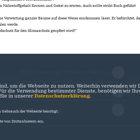
m Nährstoffgehalt Kronen und Geäst zu ernten. Auch sollte strikt Buch geführt
die Verwertung ganzer Bäume auf diese Weise eindämmen lässt. Er befürchtet, d
hlen werde.
dschutz für den Klimaschutz geopfert wird?"
CDU Kreisverband Warendorf-Beckum
nd, um die Webseite zu nutzen. Weiterhin verwenden wir Di
r die Verwendung bestimmter Dienste, benötigen wir Ihre 
CDU Nordrhein-Westfalen
 Sie in unserer
Datenschutzerklärung
.
CDU Deutschlands
Gebrauch der Webseite benötigt.
e von Drittanbietern ein.