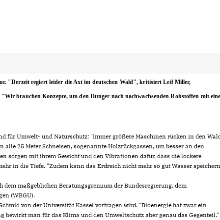
"Derzeit regiert leider die Axt im deutschen Wald", kritisiert Leif Miller,
. "Wir brauchen Konzepte, um den Hunger nach nachwachsenden Rohstoffen mit ein
und für Umwelt- und Naturschutz: "Immer größere Maschinen rücken in den Wal
man alle 25 Meter Schneisen, sogenannte Holzrückgassen, um besser an den
n sorgen mit ihrem Gewicht und den Vibrationen dafür, dass die lockere
 mehr in die Tiefe. "Zudem kann das Erdreich nicht mehr so gut Wasser speichern
 auch dem maßgeblichen Beratungsgremium der Bundesregierung, dem
ngen (WBGU).
n Schmid von der Universität Kassel vortragen wird. "Bioenergie hat zwar ein
erung bewirkt man für das Klima und den Umweltschutz aber genau das Gegenteil."