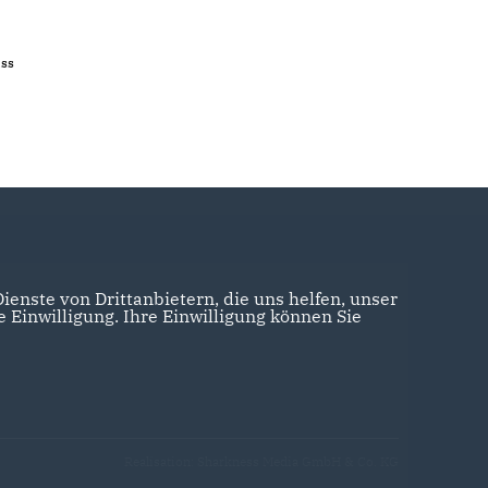
ass
enste von Drittanbietern, die uns helfen, unser
Einwilligung. Ihre Einwilligung können Sie
Realisation: Sharkness Media GmbH & Co. KG