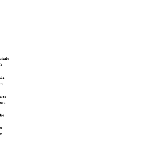
chule
40
olz
en
ines
one.
die
ts
en