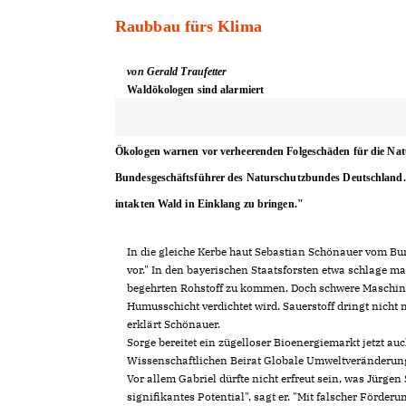
Raubbau fürs Klima
von Gerald Traufetter
Waldökologen sind alarmiert
Ökologen warnen vor verheerenden Folgeschäden für die Natur. 
Bundesgeschäftsführer des Naturschutzbundes Deutschland
intakten Wald in Einklang zu bringen."
In die gleiche Kerbe haut Sebastian Schönauer vom B
vor." In den bayerischen Staatsforsten etwa schlage 
begehrten Rohstoff zu kommen. Doch schwere Maschine
Humusschicht verdichtet wird. Sauerstoff dringt nicht
erklärt Schönauer.
Sorge bereitet ein zügelloser Bioenergiemarkt jetzt
Wissenschaftlichen Beirat Globale Umweltveränderu
Vor allem Gabriel dürfte nicht erfreut sein, was Jürge
signifikantes Potential", sagt er. "Mit falscher Förd