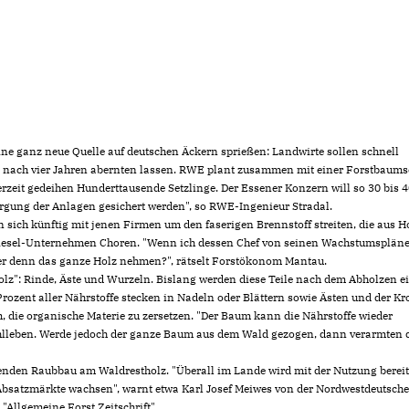
ne ganz neue Quelle auf deutschen Äckern sprießen: Landwirte sollen schnell
 nach vier Jahren abernten lassen. RWE plant zusammen mit einer Forstbaums
zeit gedeihen Hunderttausende Setzlinge. Der Essener Konzern will so 30 bis 
orgung der Anlagen gesichert werden", so RWE-Ingenieur Stradal.
sich künftig mit jenen Firmen um den faserigen Brennstoff streiten, die aus H
odiesel-Unternehmen Choren. "Wenn ich dessen Chef von seinen Wachstumsplän
 er denn das ganze Holz nehmen?", rätselt Forstökonom Mantau.
tholz": Rinde, Äste und Wurzeln. Bislang werden diese Teile nach dem Abholzen e
ozent aller Nährstoffe stecken in Nadeln oder Blättern sowie Ästen und der Kr
ie organische Materie zu zersetzen. "Der Baum kann die Nährstoffe wieder
ohlleben. Werde jedoch der ganze Baum aus dem Wald gezogen, dann verarmten 
enden Raubbau am Waldrestholz. "Überall im Lande wird mit der Nutzung berei
Absatzmärkte wachsen", warnt etwa Karl Josef Meiwes von der Nordwestdeutsch
"Allgemeine Forst Zeitschrift".