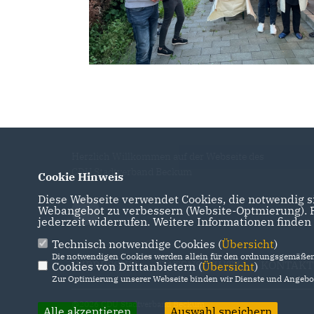
Herzlich Willkommen auf der Webseite des
CDU Stadtverband Beckum
Cookie Hinweis
Diese Webseite verwendet Cookies, die notwendig si
Webangebot zu verbessern (Website-Optmierung). Fü
jederzeit widerrufen. Weitere Informationen finden
Technisch notwendige Cookies (
Übersicht
)
Die notwendigen Cookies werden allein für den ordnungsgemäßen 
IMPRESSUM
DATENSCHUTZ
KONTAKT
Cookies von Drittanbietern (
Übersicht
)
Zur Optimierung unserer Webseite binden wir Dienste und Angebot
@2026 CDU Stadtverband Beckum
Alle akzeptieren
Auswahl speichern