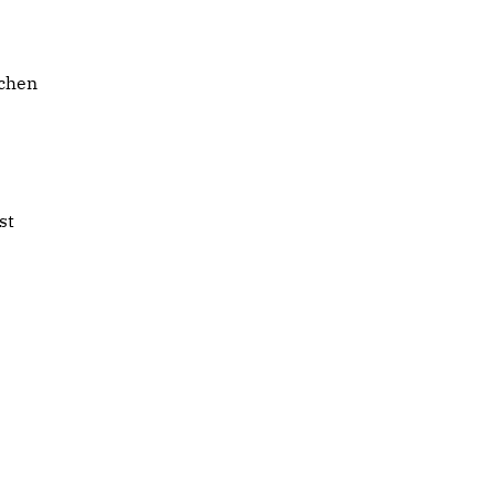
schen
st