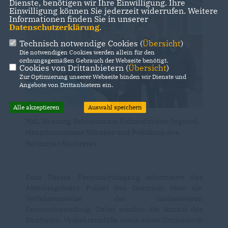
Dienste, benötigen wir Ihre Einwilligung. Ihre
Einwilligung können Sie jederzeit widerrufen. Weitere
Informationen finden Sie in unserer
Datenschutzerklärung
.
Technisch notwendige Cookies (
Übersicht
)
Die notwendigen Cookies werden allein für den
ordnungsgemäßen Gebrauch der Webseite benötigt.
Cookies von Drittanbietern (
Übersicht
)
Zur Optimierung unserer Webseite binden wir Dienste und
Angebote von Drittanbietern ein.
Alle akzeptieren
Auswahl speichern
MdL Henning Rehbaum mit Polizeidirektor Ingenol,
Hauptkommissar Wienker und Politikern des
Beckumer Stadtrates
Zum Thema Personalrückgang informierte der
Abteilungsleiter Polizei das Gremium über die
Verfahrensweise der landesweiten
Personalverteilung. Dabei werden die Anzahl der
Straftaten, Verkehrsunfälle sowie einen Grundstock