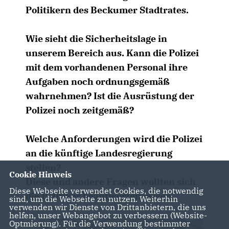
Politikern des Beckumer Stadtrates.
Wie sieht die Sicherheitslage in
unserem Bereich aus. Kann die Polizei
mit dem vorhandenen Personal ihre
Aufgaben noch ordnungsgemäß
wahrnehmen? Ist die Ausrüstung der
Polizei noch zeitgemäß?
Welche Anforderungen wird die Polizei
an die künftige Landesregierung
stellen?
Cookie Hinweis
Diese und andere Fragen wollten sich
Diese Webseite verwendet Cookies, die notwendig
die Politiker beantworten lassen.
sind, um die Webseite zu nutzen. Weiterhin
verwenden wir Dienste von Drittanbietern, die uns
helfen, unser Webangebot zu verbessern (Website-
Optmierung). Für die Verwendung bestimmter