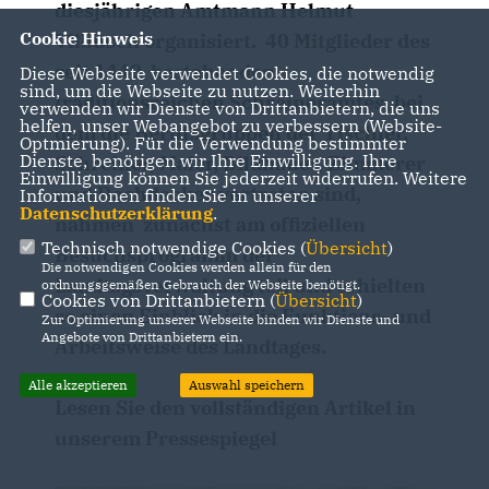
diesjährigen Amtmann Helmut
Cookie Hinweis
Vilbusch organisiert. 40 Mitglieder des
seit 1449 bestehenden
Diese Webseite verwendet Cookies, die notwendig
sind, um die Webseite zu nutzen. Weiterhin
traditionsreichen Schreineramtes, bei
verwenden wir Dienste von Drittanbietern, die uns
helfen, unser Webangebot zu verbessern (Website-
dem die Berufsgruppen der Tischler,
Optmierung). Für die Verwendung bestimmter
Dienste, benötigen wir Ihre Einwilligung. Ihre
Schreiner, Maler, Bildhauer, Zimmerer
Einwilligung können Sie jederzeit widerrufen. Weitere
und Dachdecker vertreten sind,
Informationen finden Sie in unserer
Datenschutzerklärung
.
nahmen zunächst am offiziellen
Technisch notwendige Cookies (
Übersicht
)
Besuchsprogramm der
Die notwendigen Cookies werden allein für den
Landtagsverwaltung teil und erhielten
ordnungsgemäßen Gebrauch der Webseite benötigt.
Cookies von Drittanbietern (
Übersicht
)
so einen Einblick in die Funktions- und
Zur Optimierung unserer Webseite binden wir Dienste und
Angebote von Drittanbietern ein.
Arbeitsweise des Landtages.
Alle akzeptieren
Auswahl speichern
Lesen Sie den vollständigen Artikel in
unserem Pressespiegel