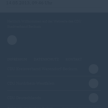
14.05.2013, 09:46 Uhr
Herzlich Willkommen auf der Webseite des CDU
Stadtverband Beckum
IMPRESSUM
DATENSCHUTZ
KONTAKT
CDU Kreisverband Warendorf-Beckum
CDU Nordrhein-Westfalen
CDU Deutschlands
@2026 CDU Stadtverband Beckum
Realisation: Sharkness Media