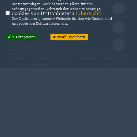
Die notwendigen Cookies werden allein für den
CDU Kreisverband Warendorf-Beckum
ordnungsgemäßen Gebrauch der Webseite benötigt.
Cookies von Drittanbietern (
Übersicht
)
Zur Optimierung unserer Webseite binden wir Dienste und
Angebote von Drittanbietern ein.
CDU Nordrhein-Westfalen
Alle akzeptieren
Auswahl speichern
CDU Deutschlands
@2026 CDU Stadtverband Beckum
Realisation: Sharkness Media
Alle Rechte vorbehalten.
GmbH & Co. KG