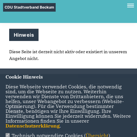
CDU Stadtverband Beckum
Hinweis
Diese Seite ist derzeit nicht aktiv oder existiert in unserem
Angebot nicht.
Cookie Hinweis
Herzlich Willkommen auf der Webseite des CDU
Diese Webseite verwendet Cookies, die notwendig
sind, um die Webseite zu nutzen. Weiterhin
Stadtverband Beckum
verwenden wir Dienste von Drittanbietern, die uns
helfen, unser Webangebot zu verbessern (Website-
Optmierung). Für die Verwendung bestimmter
Dienste, benötigen wir Ihre Einwilligung. Ihre
Einwilligung können Sie jederzeit widerrufen. Weitere
Informationen finden Sie in unserer
Datenschutzerklärung
.
IMPRESSUM
DATENSCHUTZ
KONTAKT
Technisch notwendige Cookies (
Übersicht
)